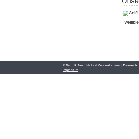
Unser
Weißble
© Technik Total, Michael Weidenhammer |
Datenschu
Impressum