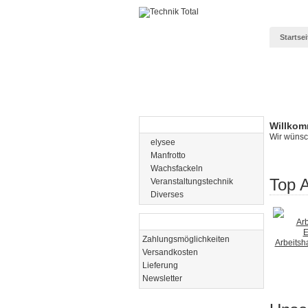
Startsei
Kategorien
Willkom
Wir wünsc
elysee
Manfrotto
Wachsfackeln
Top 
Veranstaltungstechnik
Diverses
Informationen
E
Zahlungsmöglichkeiten
Arbeitsh
Versandkosten
Lieferung
Newsletter