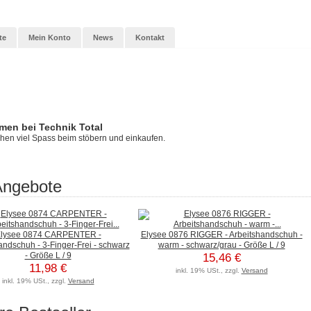
te
Mein Konto
News
Kontakt
men bei Technik Total
hen viel Spass beim stöbern und einkaufen.
Angebote
lysee 0874 CARPENTER -
Elysee 0876 RIGGER - Arbeitshandschuh -
andschuh - 3-Finger-Frei - schwarz
warm - schwarz/grau - Größe L / 9
- Größe L / 9
15,46 €
11,98 €
inkl. 19% USt., zzgl.
Versand
inkl. 19% USt., zzgl.
Versand