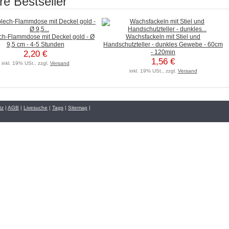
e Bestseller
ch-Flammdose mit Deckel gold - Ø
Wachsfackeln mit Stiel und
9,5 cm - 4-5 Stunden
Handschutzteller - dunkles Gewebe - 60cm
- 120min
2,20 €
1,56 €
inkl. 19% USt., zzgl.
Versand
inkl. 19% USt., zzgl.
Versand
tz
|
AGB
|
Livesuche
|
Tags
|
Sitemap
|