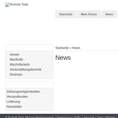
Startseite
Mein Konto
News
Kategorien
Startseite
»
News
elysee
News
Manfrotto
Wachsfackeln
Veranstaltungstechnik
Diverses
Informationen
Zahlungsmöglichkeiten
Versandkosten
Lieferung
Newsletter
© Technik Total, Michael Weidenhammer |
Datenschutz
|
AGB
|
Livesuche
|
Tags
|
Sitemap
|