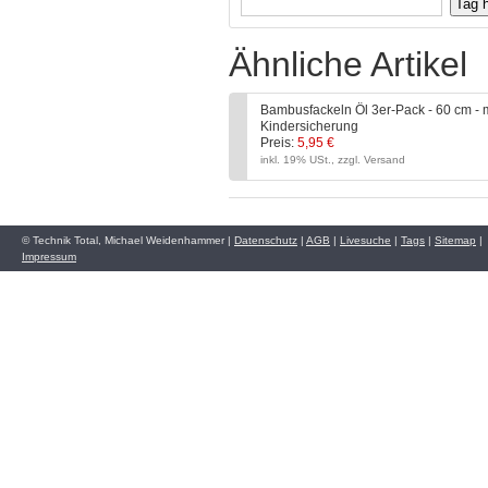
Ähnliche Artikel
Bambusfackeln Öl 3er-Pack - 60 cm - 
Kindersicherung
Preis:
5,95 €
inkl. 19% USt., zzgl. Versand
© Technik Total, Michael Weidenhammer |
Datenschutz
|
AGB
|
Livesuche
|
Tags
|
Sitemap
|
Impressum