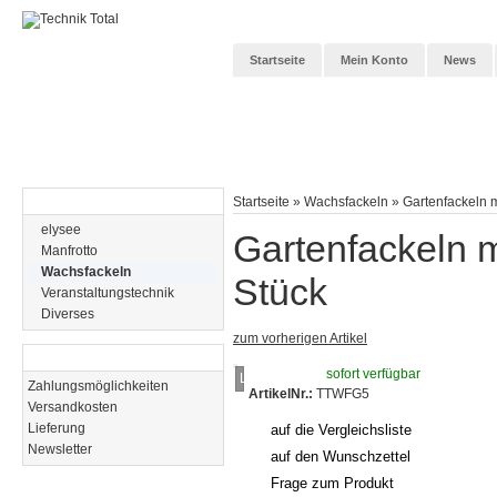
Startseite
Mein Konto
News
Kategorien
Startseite
»
Wachsfackeln
»
Gartenfackeln mi
elysee
Gartenfackeln mit
Manfrotto
Wachsfackeln
Stück
Veranstaltungstechnik
Diverses
zum vorherigen Artikel
Informationen
sofort verfügbar
Loading...
Zahlungsmöglichkeiten
ArtikelNr.:
TTWFG5
Versandkosten
Lieferung
auf die Vergleichsliste
Newsletter
auf den Wunschzettel
Frage zum Produkt