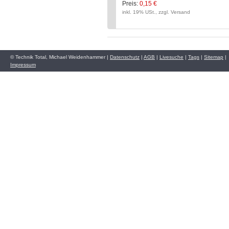
Preis:
0,15 €
inkl. 19% USt., zzgl. Versand
© Technik Total, Michael Weidenhammer |
Datenschutz
|
AGB
|
Livesuche
|
Tags
|
Sitemap
|
Impressum