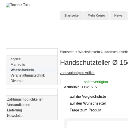
Startseite
Mein Konto
News
Kategorien
Startseite
»
Wachsfackeln
»
Handschutztell
elysee
Handschutzteller Ø 15
Manfrotto
Wachsfackeln
zum vorherigen Artikel
Veranstaltungstechnik
Diverses
sofort verfügbar
ArtikelNr.:
TTWFS15
Informationen
auf die Vergleichsliste
Zahlungsmöglichkeiten
auf den Wunschzettel
Versandkosten
Frage zum Produkt
Lieferung
Newsletter